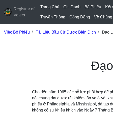
Trang Chủ
Ghi Danh
Bỏ Phiếu
Kết
Registrar of
Voters
Truyền Thông
Cộng Đồng
Về Chúng 
Việc Bỏ Phiếu
Tài Liệu Bầu Cử Được Biên Dịch
Đạo L
Đạo
Cho đến năm 1965 các nỗ lực phối hợp để phá
nói chung đạt được rất khiêm tốn và ở vài k
phiếu ở Philadelphia và Mississippi, đã tạo
không có sự khiêu khích vào Ngày 7 Tháng B