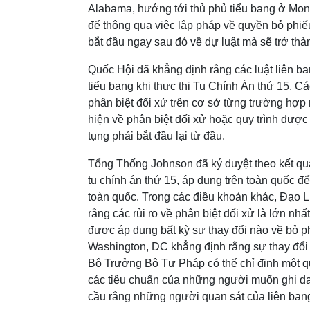
Alabama, hướng tới thủ phủ tiểu bang ở Mo
để thông qua việc lập pháp về quyền bỏ phiế
bắt đầu ngay sau đó về dự luật mà sẽ trở th
Quốc Hội đã khẳng định rằng các luật liên ba
tiểu bang khi thực thi Tu Chính Án thứ 15. C
phân biệt đối xử trên cơ sở từng trường hợp 
hiện về phân biệt đối xử hoặc quy trình được
tụng phải bắt đầu lại từ đầu.
Tổng Thống Johnson đã ký duyệt theo kết quả
tu chính án thứ 15, áp dụng trên toàn quốc đ
toàn quốc. Trong các điều khoản khác, Đạo L
rằng các rủi ro về phân biệt đối xử là lớn n
được áp dụng bất kỳ sự thay đổi nào về bỏ
Washington, DC khẳng định rằng sự thay đổi 
Bộ Trưởng Bộ Tư Pháp có thể chỉ định một qu
các tiêu chuẩn của những người muốn ghi da
cầu rằng những người quan sát của liên bang