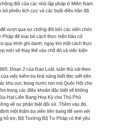
 chống đối của các nhà lập pháp ở Miền Nam
bỏ phiếu tích cực và các buổi điều trần đã
ả để vượt qua sự chống đối bởi các viên chức
Tư Pháp để loại bỏ cách thực hiện bầu cử
a quy trình ghi danh; ngay khi một cách thực
ợp mới sẽ thay thế vào chỗ đó và việc kiện
65. Đoạn 2 của Đạo Luật, tuân thủ sát theo
ủa việc kiểm tra khả năng biết đọc viết trên
 các khu vực trong nước nơi mà Quốc Hội cho
gồm trong các điều khoản đặc biệt sẽ không
 Địa Hạt Liên Bang Hoa Kỳ cho Thủ Phủ
ởng về sự phân biệt đối xử. Thêm vào đó,
ịnh một thẩm tra viên liên bang để xem xét
g hỗ trợ, Bộ Trưởng Bộ Tư Pháp có thể yêu