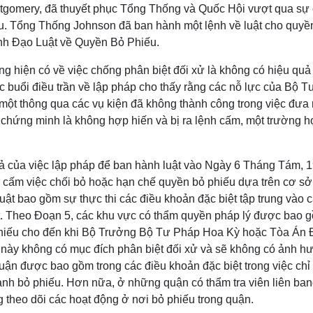
ntgomery, đã thuyết phục Tổng Thống và Quốc Hội vượt qua sự
u. Tổng Thống Johnson đã ban hành một lệnh về luật cho quyền 
ành Đạo Luật về Quyền Bỏ Phiếu.
ng hiện có về việc chống phân biệt đối xử là không có hiệu qu
ác buổi điều trần về lập pháp cho thấy rằng các nỗ lực của Bộ 
một thông qua các vụ kiện đã không thành công trong việc đưa r
 chứng minh là không hợp hiến và bị ra lệnh cấm, một trường h
 của việc lập pháp để ban hành luật vào Ngày 6 Tháng Tám, 19
ể cấm việc chối bỏ hoặc hạn chế quyền bỏ phiếu dựa trên cơ sở c
uật bao gồm sự thực thi các điều khoản đặc biệt tập trung vào
hất. Theo Đoạn 5, các khu vực có thẩm quyền pháp lý được bao 
 phiếu cho đến khi Bộ Trưởng Bộ Tư Pháp Hoa Kỳ hoặc Tòa Án
này không có mục đích phân biệt đối xử và sẽ không có ảnh hư
ận được bao gồm trong các điều khoản đặc biệt trong việc chỉ đ
nh bỏ phiếu. Hơn nữa, ở những quận có thẩm tra viên liên ban
 theo dõi các hoạt động ở nơi bỏ phiếu trong quận.