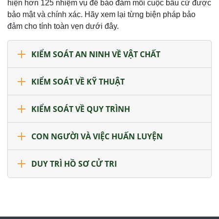
hiện hơn 125 nhiệm vụ để bảo đảm mỗi cuộc bầu cử được
bảo mật và chính xác. Hãy xem lại từng biện pháp bảo
đảm cho tính toàn vẹn dưới đây.
KIỂM SOÁT AN NINH VỀ VẬT CHẤT
KIỂM SOÁT VỀ KỸ THUẬT
KIỂM SOÁT VỀ QUY TRÌNH
CON NGƯỜI VÀ VIỆC HUẤN LUYỆN
DUY TRÌ HỒ SƠ CỬ TRI