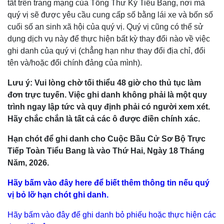
tất trên trang mạng của Tổng Thư Ký Tiểu Bang, nơi mà
quý vị sẽ được yêu cầu cung cấp số bằng lái xe và bốn số
cuối số an sinh xã hội của quý vị. Quý vị cũng có thể sử
dụng dịch vụ này để thực hiện bất kỳ thay đổi nào về việc
ghi danh của quý vị (chẳng hạn như thay đổi địa chỉ, đổi
tên và/hoặc đổi chính đảng của mình).
Lưu ý: Vui lòng chờ tối thiểu 48 giờ cho thủ tục làm
đơn trực tuyến. Việc ghi danh không phải là một quy
trình ngay lập tức và quy định phải có người xem xét.
Hãy chắc chắn là tất cả các ô được điền chính xác.
Hạn chót để ghi danh cho Cuộc Bầu Cử Sơ Bộ Trực
Tiếp Toàn Tiểu Bang là vào Thứ Hai, Ngày 18 Tháng
Năm, 2026.
Hãy bấm vào đây here để biết thêm thông tin nếu quý
vị bỏ lỡ hạn chót ghi danh.
Hãy bấm vào đây để ghi danh bỏ phiếu hoặc thực hiện các