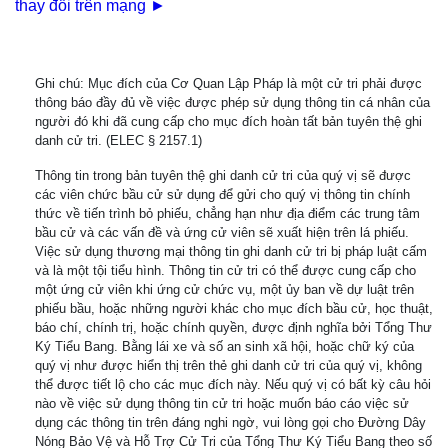
thay đổi trên mạng ►
Ghi chú: Mục đích của Cơ Quan Lập Pháp là một cử tri phải được
thông báo đầy đủ về việc được phép sử dụng thông tin cá nhân của
người đó khi đã cung cấp cho mục đích hoàn tất bản tuyên thệ ghi
danh cử tri. (ELEC § 2157.1)
Thông tin trong bản tuyên thệ ghi danh cử tri của quý vị sẽ được
các viên chức bầu cử sử dụng để gửi cho quý vị thông tin chính
thức về tiến trình bỏ phiếu, chẳng hạn như địa điểm các trung tâm
bầu cử và các vấn đề và ứng cử viên sẽ xuất hiện trên lá phiếu.
Việc sử dụng thương mại thông tin ghi danh cử tri bị pháp luật cấm
và là một tội tiểu hình. Thông tin cử tri có thể được cung cấp cho
một ứng cử viên khi ứng cử chức vụ, một ủy ban về dự luật trên
phiếu bầu, hoặc những người khác cho mục đích bầu cử, học thuật,
báo chí, chính trị, hoặc chính quyền, được định nghĩa bởi Tổng Thư
Ký Tiểu Bang. Bằng lái xe và số an sinh xã hội, hoặc chữ ký của
quý vị như được hiển thị trên thẻ ghi danh cử tri của quý vị, không
thể được tiết lộ cho các mục đích này. Nếu quý vị có bất kỳ câu hỏi
nào về việc sử dụng thông tin cử tri hoặc muốn báo cáo việc sử
dụng các thông tin trên đáng nghi ngờ, vui lòng gọi cho Đường Dây
Nóng Bảo Vệ và Hỗ Trợ Cử Tri của Tổng Thư Ký Tiểu Bang theo số