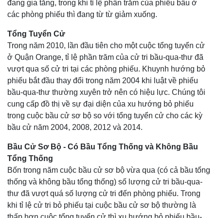
đang gia tăng, trong khi tỉ lệ phần trăm của phiếu bầu ở
các phòng phiếu thì đang từ từ giảm xuống.
Tổng Tuyển Cử
Trong năm 2010, lần đầu tiên cho một cuộc tổng tuyển cử
ở Quận Orange, tỉ lệ phần trăm của cử tri bầu-qua-thư đã
vượt qua số cử tri tại các phòng phiếu. Khuynh hướng bỏ
phiếu bắt đầu thay đổi trong năm 2004 khi luật về phiếu
bầu-qua-thư thường xuyên trở nên có hiệu lực. Chúng tôi
cung cấp đồ thị về sự đại diện của xu hướng bỏ phiếu
trong cuộc bầu cử sơ bộ so với tổng tuyển cử cho các kỳ
bầu cử năm 2004, 2008, 2012 và 2014.
Bầu Cử Sơ Bộ - Có Bầu Tổng Thống và Không Bầu
Tổng Thống
Bốn trong năm cuộc bầu cử sơ bộ vừa qua (có cả bầu tổng
thống và không bầu tổng thống) số lượng cử tri bầu-qua-
thư đã vượt quá số lượng cử tri đến phòng phiếu. Trong
khi tỉ lệ cử tri bỏ phiếu tại cuộc bầu cử sơ bộ thường là
thấp hơn cuộc tổng tuyển cử thì xu hướng bỏ phiếu bầu-