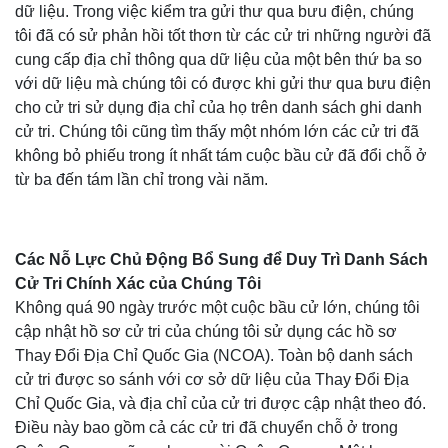
dữ liệu. Trong việc kiểm tra gửi thư qua bưu điện, chúng
tôi đã có sử phản hồi tốt thơn từ các cử tri những người đã
cung cấp địa chỉ thông qua dữ liệu của một bên thứ ba so
với dữ liệu mà chúng tôi có được khi gửi thư qua bưu điện
cho cử tri sử dụng địa chỉ của họ trên danh sách ghi danh
cử tri. Chúng tôi cũng tìm thấy một nhóm lớn các cử tri đã
không bỏ phiếu trong ít nhất tám cuộc bầu cử đã đổi chỗ ở
từ ba đến tám lần chỉ trong vài năm.
Các Nỗ Lực Chủ Động Bổ Sung để Duy Trì Danh Sách
Cử Tri Chính Xác của Chúng Tôi
Không quá 90 ngày trước một cuộc bầu cử lớn, chúng tôi
cập nhật hồ sơ cử tri của chúng tôi sử dụng các hồ sơ
Thay Đổi Địa Chỉ Quốc Gia (NCOA). Toàn bộ danh sách
cử tri được so sánh với cơ sở dữ liệu của Thay Đổi Địa
Chỉ Quốc Gia, và địa chỉ của cử tri được cập nhật theo đó.
Điều này bao gồm cả các cử tri đã chuyển chỗ ở trong