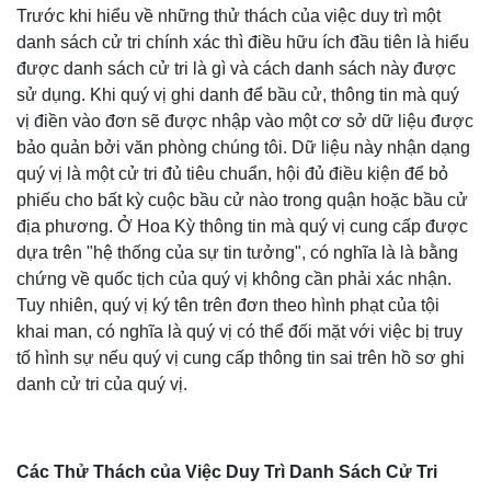
Trước khi hiểu về những thử thách của việc duy trì một
danh sách cử tri chính xác thì điều hữu ích đầu tiên là hiểu
được danh sách cử tri là gì và cách danh sách này được
sử dụng. Khi quý vị ghi danh để bầu cử, thông tin mà quý
vị điền vào đơn sẽ được nhập vào một cơ sở dữ liệu được
bảo quản bởi văn phòng chúng tôi. Dữ liệu này nhận dạng
quý vị là một cử tri đủ tiêu chuẩn, hội đủ điều kiện để bỏ
phiếu cho bất kỳ cuộc bầu cử nào trong quận hoặc bầu cử
địa phương. Ở Hoa Kỳ thông tin mà quý vị cung cấp được
dựa trên "hệ thống của sự tin tưởng", có nghĩa là là bằng
chứng về quốc tịch của quý vị không cần phải xác nhận.
Tuy nhiên, quý vị ký tên trên đơn theo hình phạt của tội
khai man, có nghĩa là quý vị có thể đối mặt với việc bị truy
tố hình sự nếu quý vị cung cấp thông tin sai trên hồ sơ ghi
danh cử tri của quý vị.
Các Thử Thách của Việc Duy Trì Danh Sách Cử Tri