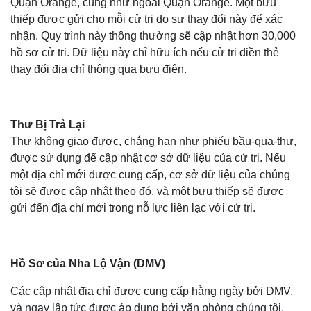
Quận Orange, cũng như ngoài Quận Orange. Một bưu
thiếp được gửi cho mỗi cử tri do sự thay đổi này để xác
nhận. Quy trình này thông thường sẽ cập nhật hơn 30,000
hồ sơ cử tri. Dữ liệu này chỉ hữu ích nếu cử tri điền thẻ
thay đổi địa chỉ thông qua bưu điện.
Thư Bị Trả Lại
Thư không giao được, chẳng hạn như phiếu bầu-qua-thư,
được sử dụng để cập nhật cơ sở dữ liệu của cử tri. Nếu
một địa chỉ mới được cung cấp, cơ sở dữ liệu của chúng
tôi sẽ được cập nhật theo đó, và một bưu thiếp sẽ được
gửi đến địa chỉ mới trong nỗ lực liên lạc với cử tri.
Hồ Sơ của Nha Lộ Vận
(DMV)
Các cập nhật địa chỉ được cung cấp hằng ngày bởi DMV,
và ngay lập tức được áp dụng bởi văn phòng chúng tôi.