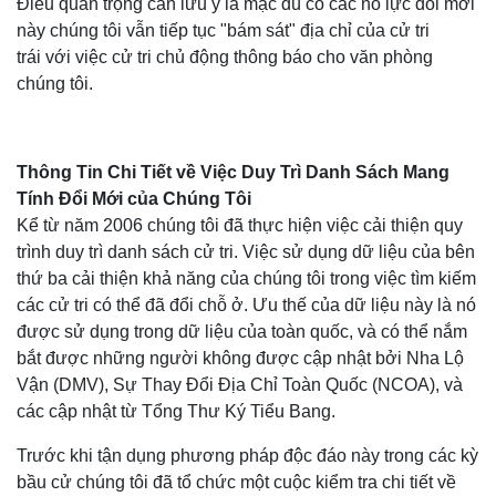
Điều quan trọng cần lưu ý là mặc dù có các nỗ lực đổi mới
này chúng tôi vẫn tiếp tục "bám sát" địa chỉ của cử tri
trái với việc cử tri chủ động thông báo cho văn phòng
chúng tôi.
Thông Tin Chi Tiết về Việc Duy Trì Danh Sách Mang
Tính Đổi Mới của Chúng Tôi
Kể từ năm 2006 chúng tôi đã thực hiện việc cải thiện quy
trình duy trì danh sách cử tri. Việc sử dụng dữ liệu của bên
thứ ba cải thiện khả năng của chúng tôi trong việc tìm kiếm
các cử tri có thể đã đổi chỗ ở. Ưu thế của dữ liệu này là nó
được sử dụng trong dữ liệu của toàn quốc, và có thể nắm
bắt được những người không được cập nhật bởi Nha Lộ
Vận (DMV), Sự Thay Đổi Địa Chỉ Toàn Quốc (NCOA), và
các cập nhật từ Tổng Thư Ký Tiểu Bang.
Trước khi tận dụng phương pháp độc đáo này trong các kỳ
bầu cử chúng tôi đã tổ chức một cuộc kiểm tra chi tiết về