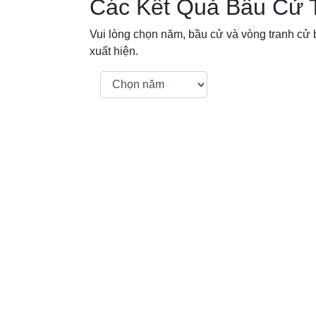
Các Kết Quả Bầu Cử 
Vui lòng chọn năm, bầu cử và vòng tranh cử b
xuất hiện.