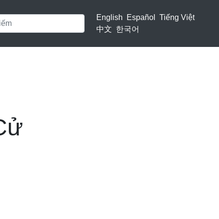
English
Español
Tiếng Việt
中文
한국어
Cử