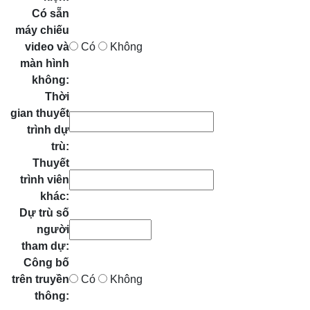
Có sẵn
máy chiếu
video và
Có
Không
màn hình
không:
Thời
gian thuyết
trình dự
trù:
Thuyết
trình viên
khác:
Dự trù số
người
tham dự:
Công bố
trên truyền
Có
Không
thông: