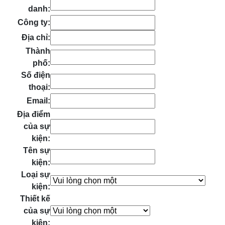
danh:
Công ty:
Địa chỉ:
Thành
phố:
Số điện
thoại:
Email:
Địa điểm
của sự
kiện:
Tên sự
kiện:
Loại sự
kiện:
Thiết kế
của sự
kiện: