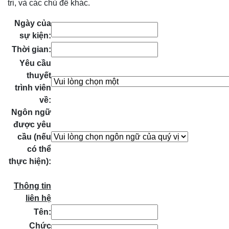
tri, và các chủ đề khác.
Ngày của
sự kiện:
Thời gian:
Yêu cầu
thuyết
trình viên
về:
Ngôn ngữ
được yêu
cầu (nếu
có thể
thực hiện):
Thông tin
liên hệ
Tên:
Chức