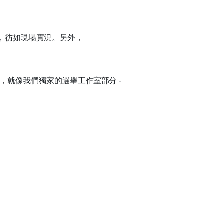
資訊，彷如現場實況。另外，
特，就像我們獨家的選舉工作室部分 -