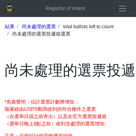
Registrar of Voters
結果
尚未處理的選票
total ballots left to count
尚未處理的選票投遞箱選票
尚未處理的選票投遞
*免責聲明：估計選票計數將增加，
隨著經由USPS郵局收到的符合條件之選票
（在選舉日或之前寄出）以及在官方選票投遞箱
（選舉日晚上8點之前）收到並處理的選票增加。
注意：這些估計值是根據平均值，