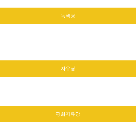
녹색당
자유당
평화자유당