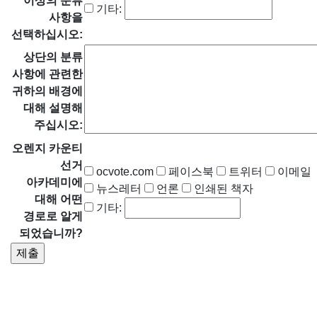
이상의 분류
기타:
사항을
선택하십시오:
상단의 분류
사항에 관련한
귀하의 배경에
대해 설명해
주십시오:
오렌지 카운티
선거
ocvote.com
페이스북
트위터
이메일
아카데미에
뉴스레터
언론
인쇄된 책자
대해 어떤
기타:
경로로 알게
되었습니까?