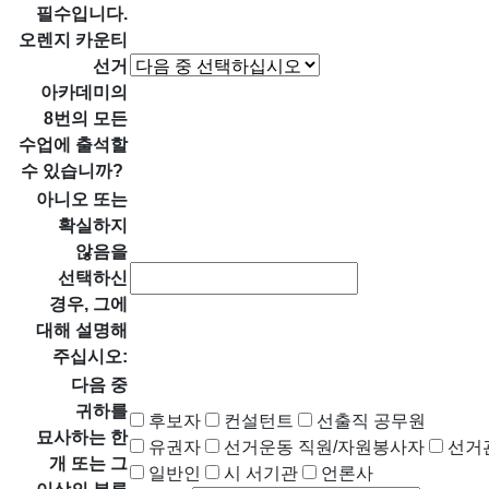
필수입니다.
오렌지 카운티
선거
아카데미의
8번의 모든
수업에 출석할
수 있습니까?
아니오 또는
확실하지
않음을
선택하신
경우, 그에
대해 설명해
주십시오:
다음 중
귀하를
후보자
컨설턴트
선출직 공무원
묘사하는 한
유권자
선거운동 직원/자원봉사자
선거
개 또는 그
일반인
시 서기관
언론사