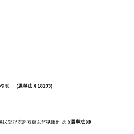
務處 。
(選舉法 § 18103)
選民登記表將被處以監獄服刑;及
(
(選舉法 §§