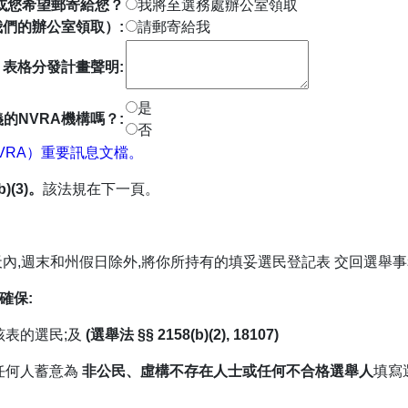
或您希望郵寄給您？
我將至選務處辦公室領取
我們的辦公室領取）:
請郵寄給我
表格分發計畫聲明:
是
的NVRA機構嗎？:
否
VRA）重要訊息文檔。
(3)。
該法規在下一頁。
內,週末和州假日除外,將你所持有的填妥選民登記表 交回選舉事
確保:
該表的選民;及
(選舉法
§§ 2158(b)(2), 18107)
若任何人蓄意為
非公民、虛構不存在人士或任何不合格選舉人
填寫